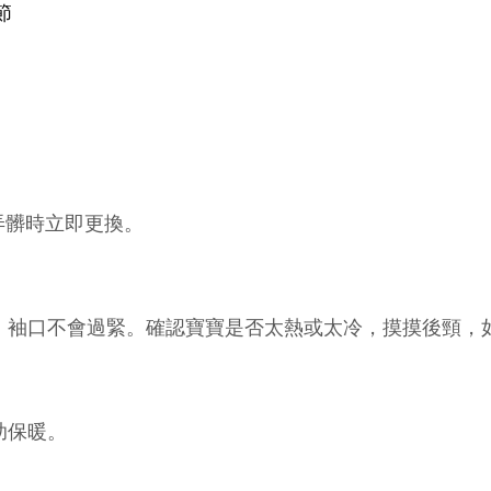
節
汗弄髒時立即更換。
、袖口不會過緊。確認寶寶是否太熱或太冷，摸摸後頸，
助保暖。