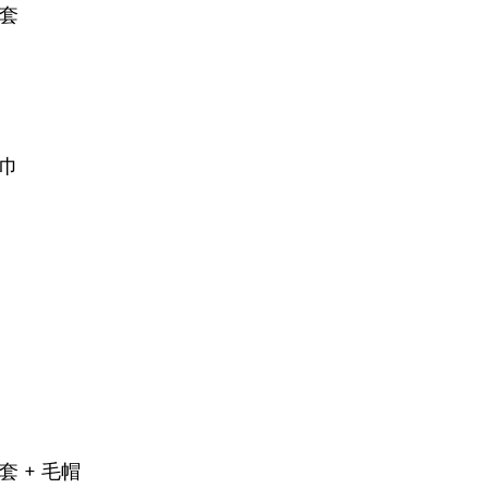
外套
包巾
套 + 毛帽