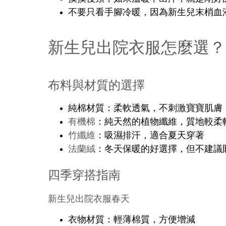
不要只看手腳冷暖，因為新生兒末梢血
新生兒出院衣服怎麼選？
布料與材質的選擇
純棉材質：柔軟透氣，不刺激寶寶肌膚
有機棉
：純天然的植物纖維，質地較柔
竹纖維
：吸濕排汗，適合夏天穿著
法蘭絨
：冬天保暖的好選擇，但不建議
四季穿搭指南
新生兒出院衣服春天
衣物材質：輕薄棉質，方便增減