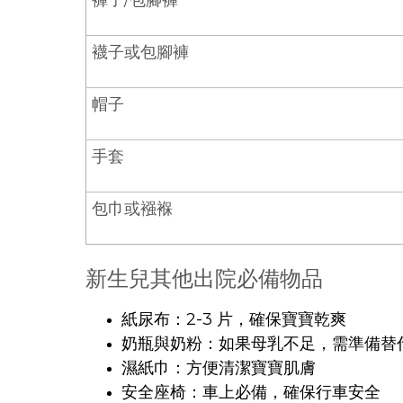
襪子或包腳褲
帽子
手套
包巾或襁褓
新生兒其他出院必備物品
紙尿布：2-3 片，確保寶寶乾爽
奶瓶與奶粉：如果母乳不足，需準備替
濕紙巾：方便清潔寶寶肌膚
安全座椅：車上必備，確保行車安全