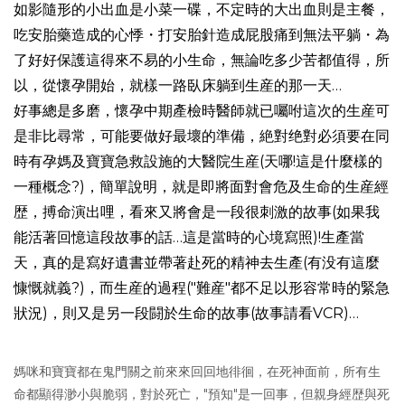
如影隨形的小出血是小菜一碟，不定時的大出血則是主餐，
吃安胎藥造成的心悸・打安胎針造成屁股痛到無法平躺・為
了好好保護這得來不易的小生命，無論吃多少苦都值得，所
以，從懷孕開始，就樣一路臥床躺到生産的那一天…
好事總是多磨，懷孕中期產檢時醫師就已囑咐這次的生産可
是非比尋常，可能要做好最壞的準備，絶對绝對必須要在同
時有孕媽及寶寶急救設施的大醫院生産(天哪!這是什麼樣的
一種概念?)，簡單說明，就是即將面對會危及生命的生産經
歴，搏命演出哩，看來又將會是一段很刺激的故事(如果我
能活著回憶這段故事的話…這是當時的心境寫照)!生產當
天，真的是寫好遺書並帶著赴死的精神去生產(有没有這麼
慷慨就義?)，而生産的過程("難産"都不足以形容常時的緊急
狀況)，則又是另一段闘於生命的故事(故事請看VCR)…
媽咪和寶寶都在鬼門關之前來來回回地徘徊，在死神面前，所有生
命都顯得渺小與脆弱，對於死亡，"預知"是一回事，但親身經歴與死