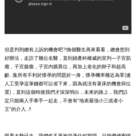
但是判刑總有上訴的機會吧?!換個醫生再來看看，總會想到
好辦法，走訪了幾位名醫，直到婦產科權威的宣判—子宮肌
瘤，子宮腺瘤，子宮内膜異位，再加上老化的卵子和超高
齡…集所有不利於懷孕的問題於一身，懷孕機率幾近為零(連
人工受孕這筆錢都可以省下來，因為就没有著床的機會與位
置)，直到這個時後我們才深深明白，未來的路上，我們註
定只能兩人手牽手一起走，不會有"地表最強小三或者小
王"的介入…!!
眼看大勢已去，我們也不再抱持著任何期望，只能繼續寄情