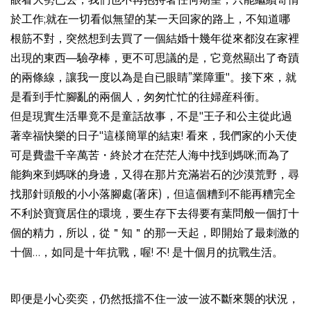
於工作;就在一切看似無望的某一天回家的路上，不知道哪
根筋不對，突然想到去買了一個結婚十幾年從來都沒在家裡
出現的東西—驗孕棒，更不可思議的是，它竟然顯出了奇蹟
的兩條線，讓我一度以為是自已眼睛”業障重"。接下來，就
是看到手忙腳亂的兩個人，匆匆忙忙的往婦産科衝。
但是現實生活畢竟不是童話故事，不是"王子和公主從此過
著幸福快樂的日子"這樣簡單的結束! 看來，我們家的小天使
可是費盡千辛萬苦・終於才在茫茫人海中找到媽咪;而為了
能夠來到媽咪的身邊，又得在那片充滿岩石的沙漠荒野，尋
找那針頭般的小小落腳處(著床)，但這個糟到不能再糟完全
不利於寶寶居住的環境，要生存下去得要有葉問般一個打十
個的精力，所以，從＂知＂的那一天起，即開始了最刺激的
十個…，如同是十年抗戰，喔! 不! 是十個月的抗戰生活。
即便是小心奕奕，仍然抵擋不住一波一波不斷來襲的状況，