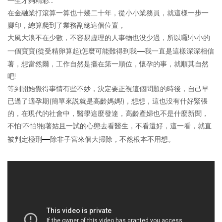
一生才夠精彩…
在金融業打滾算一算也十幾二十年，從小小業務員，就這様一步一
腳印，總算爬到了業務副總這個位置，
大風大浪不在少數，不容易虚理的人事物也没少過，所以囉!小小的
—
一個寶寶(從受精卵算起)怎麼可能難得到我
我一直是這樣深深相信
著，想當然爾，工作自然是擺在第一順位，懷孕的事，就順其自然
吧!
等到開始覺得事情有些不妙，決定要正視這個問題的時後，自己早
已過了適孕期(簡單來説就是高齡媽媽!)，想想，這也没有什好緊張
的，在現代的社會中，醫學這麼發達，高齡產婦也不是什麼新聞，
不怕!不怕!抱著姑且一試的心態去看醫生，不看還好，這一看，就直
—
被判定極刑
除非子宮來個大掃除，不然根本不用想。