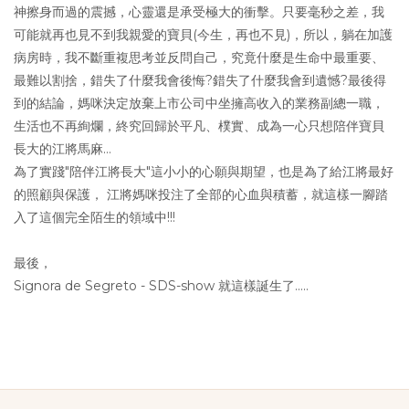
神擦身而過的震撼，心靈還是承受極大的衝擊。只要毫秒之差，我
可能就再也見不到我親愛的寶貝(今生，再也不見)，所以，躺在加護
病房時，我不斷重複思考並反問自己，究竟什麼是生命中最重要、
最難以割捨，錯失了什麼我會後悔?錯失了什麼我會到遺憾?最後得
到的結論，媽咪決定放棄上市公司中坐擁高收入的業務副總一職，
生活也不再絢爛，終究回歸於平凡、樸實、成為一心只想陪伴寶貝
長大的江將馬麻…
為了實踐"陪伴江將長大"這小小的心願與期望，也是為了給江將最好
的照顧與保護， 江將媽咪投注了全部的心血與積蓄，就這樣一腳踏
入了這個完全陌生的領域中!!!
最後，
Signora de Segreto - SDS-show 就這樣誕生了…..