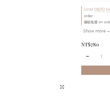
Until
08/10 0
order
滿額免運 on ord
Show more
NT$780