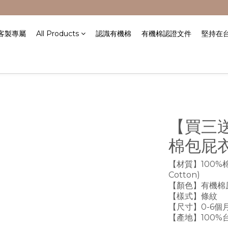
/客製專屬
All Products
認識有機棉
有機棉認證文件
堅持在
【買三
棉包屁衣-
【材質】100%棉(有
Cotton)
【顏色】有機棉
【樣式】條紋
【尺寸】0-6個月 
【產地】100%台灣