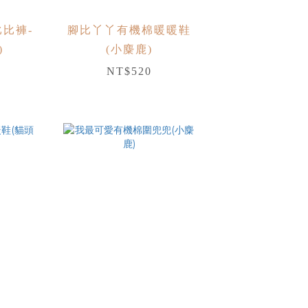
比褲-
腳比丫丫有機棉暖暖鞋
)
(小麋鹿)
NT$520