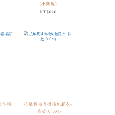
(小麋鹿)
NT$620
造型帽
抗敏長袖有機棉包屁衣-
-條紋(0-6M)