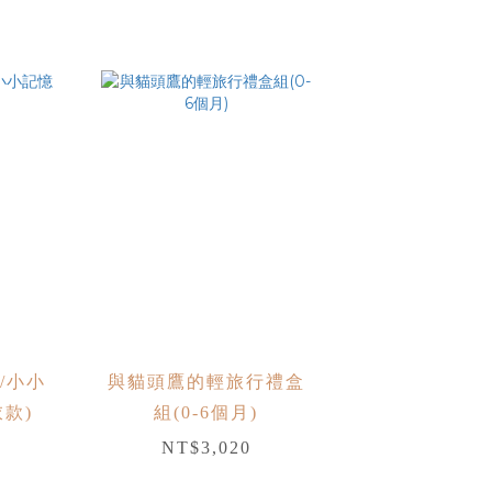
do/小小
與貓頭鷹的輕旅行禮盒
款)
組(0-6個月)
NT$3,020